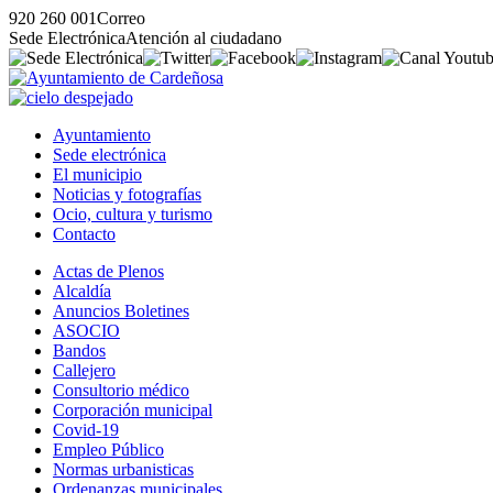
920 260 001
Correo
Sede Electrónica
Atención al ciudadano
Ayuntamiento
Sede electrónica
El municipio
Noticias y fotografías
Ocio, cultura y turismo
Contacto
Actas de Plenos
Alcaldía
Anuncios Boletines
ASOCIO
Bandos
Callejero
Consultorio médico
Corporación municipal
Covid-19
Empleo Público
Normas urbanisticas
Ordenanzas municipales