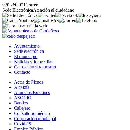
920 260 001
Correo
Sede Electrónica
Atención al ciudadano
Ayuntamiento
Sede electrónica
El municipio
Noticias y fotografías
Ocio, cultura y turismo
Contacto
Actas de Plenos
Alcaldía
Anuncios Boletines
ASOCIO
Bandos
Callejero
Consultorio médico
Corporación municipal
Covid-19
Empleo Público