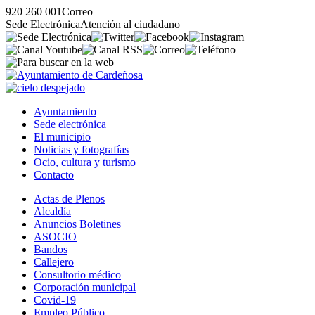
920 260 001
Correo
Sede Electrónica
Atención al ciudadano
Ayuntamiento
Sede electrónica
El municipio
Noticias y fotografías
Ocio, cultura y turismo
Contacto
Actas de Plenos
Alcaldía
Anuncios Boletines
ASOCIO
Bandos
Callejero
Consultorio médico
Corporación municipal
Covid-19
Empleo Público