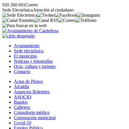
920 260 001
Correo
Sede Electrónica
Atención al ciudadano
Ayuntamiento
Sede electrónica
El municipio
Noticias y fotografías
Ocio, cultura y turismo
Contacto
Actas de Plenos
Alcaldía
Anuncios Boletines
ASOCIO
Bandos
Callejero
Consultorio médico
Corporación municipal
Covid-19
Empleo Público