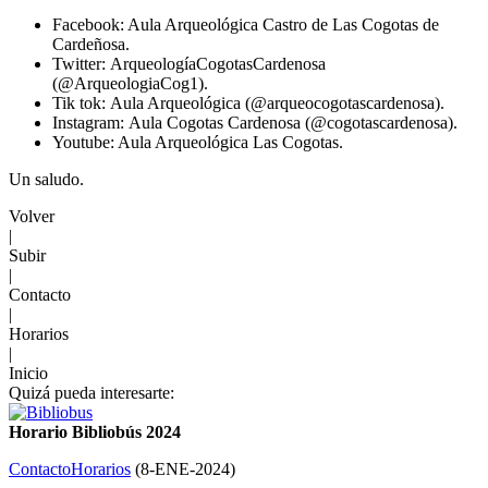
Facebook: Aula Arqueológica Castro de Las Cogotas de
Cardeñosa.
Twitter: ArqueologíaCogotasCardenosa
(@ArqueologiaCog1).
Tik tok: Aula Arqueológica (@arqueocogotascardenosa).
Instagram: Aula Cogotas Cardenosa (@cogotascardenosa).
Youtube: Aula Arqueológica Las Cogotas.
Un saludo.
Volver
|
Subir
|
Contacto
|
Horarios
|
Inicio
Quizá pueda interesarte:
Horario Bibliobús 2024
Contacto
Horarios
(
8-ENE-2024
)