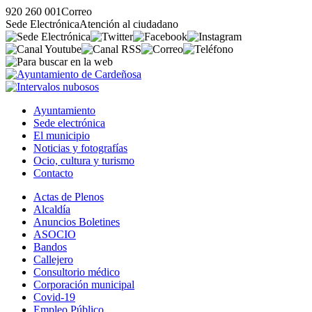
920 260 001
Correo
Sede Electrónica
Atención al ciudadano
Ayuntamiento
Sede electrónica
El municipio
Noticias y fotografías
Ocio, cultura y turismo
Contacto
Actas de Plenos
Alcaldía
Anuncios Boletines
ASOCIO
Bandos
Callejero
Consultorio médico
Corporación municipal
Covid-19
Empleo Público