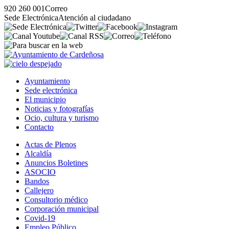
920 260 001
Correo
Sede Electrónica
Atención al ciudadano
Ayuntamiento
Sede electrónica
El municipio
Noticias y fotografías
Ocio, cultura y turismo
Contacto
Actas de Plenos
Alcaldía
Anuncios Boletines
ASOCIO
Bandos
Callejero
Consultorio médico
Corporación municipal
Covid-19
Empleo Público