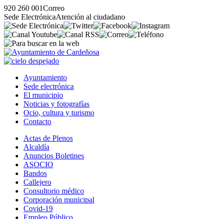
920 260 001
Correo
Sede Electrónica
Atención al ciudadano
Ayuntamiento
Sede electrónica
El municipio
Noticias y fotografías
Ocio, cultura y turismo
Contacto
Actas de Plenos
Alcaldía
Anuncios Boletines
ASOCIO
Bandos
Callejero
Consultorio médico
Corporación municipal
Covid-19
Empleo Público