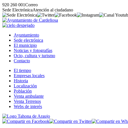
920 260 001
Correo
Sede Electrónica
Atención al ciudadano
Ayuntamiento
Sede electrónica
El municipio
Noticias y fotografías
Ocio, cultura y turismo
Contacto
El tiempo
Empresas locales
Historia
Localización
Población
Venta ambulante
Venta Terrenos
Webs de interés