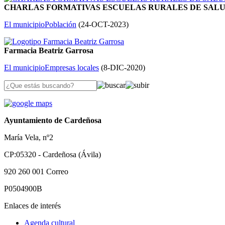
CHARLAS FORMATIVAS ESCUELAS RURALES DE SAL
El municipio
Población
(
24-OCT-2023
)
Farmacia Beatriz Garrosa
El municipio
Empresas locales
(
8-DIC-2020
)
Ayuntamiento de Cardeñosa
María Vela, nº2
CP:05320 - Cardeñosa (Ávila)
920 260 001
Correo
P0504900B
Enlaces de interés
Agenda cultural