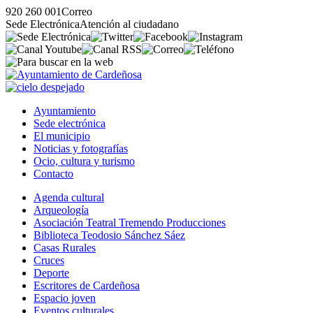
920 260 001
Correo
Sede Electrónica
Atención al ciudadano
Ayuntamiento
Sede electrónica
El municipio
Noticias y fotografías
Ocio, cultura y turismo
Contacto
Agenda cultural
Arqueología
Asociación Teatral Tremendo Producciones
Biblioteca Teodosio Sánchez Sáez
Casas Rurales
Cruces
Deporte
Escritores de Cardeñosa
Espacio joven
Eventos culturales