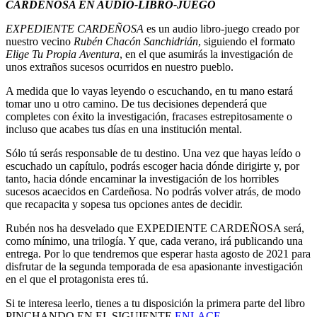
CARDEÑOSA EN AUDIO-LIBRO-JUEGO
EXPEDIENTE CARDEÑOSA
es un audio libro-juego creado por
nuestro vecino
Rubén Chacón Sanchidrián
, siguiendo el formato
Elige Tu Propia Aventura
, en el que asumirás la investigación de
unos extraños sucesos ocurridos en nuestro pueblo.
A medida que lo vayas leyendo o escuchando, en tu mano estará
tomar uno u otro camino. De tus decisiones dependerá que
completes con éxito la investigación, fracases estrepitosamente o
incluso que acabes tus días en una institución mental.
Sólo tú serás responsable de tu destino. Una vez que hayas leído o
escuchado un capítulo, podrás escoger hacia dónde dirigirte y, por
tanto, hacia dónde encaminar la investigación de los horribles
sucesos acaecidos en Cardeñosa. No podrás volver atrás, de modo
que recapacita y sopesa tus opciones antes de decidir.
Rubén nos ha desvelado que EXPEDIENTE CARDEÑOSA será,
como mínimo, una trilogía. Y que, cada verano, irá publicando una
entrega. Por lo que tendremos que esperar hasta agosto de 2021 para
disfrutar de la segunda temporada de esa apasionante investigación
en el que el protagonista eres tú.
Si te interesa leerlo, tienes a tu disposición la primera parte del libro
PINCHANDO EN EL SIGUIENTE
ENLACE
.