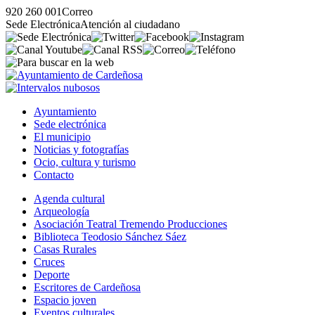
920 260 001
Correo
Sede Electrónica
Atención al ciudadano
Ayuntamiento
Sede electrónica
El municipio
Noticias y fotografías
Ocio, cultura y turismo
Contacto
Agenda cultural
Arqueología
Asociación Teatral Tremendo Producciones
Biblioteca Teodosio Sánchez Sáez
Casas Rurales
Cruces
Deporte
Escritores de Cardeñosa
Espacio joven
Eventos culturales