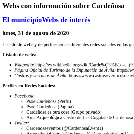
Webs con información sobre Cardeñosa
El municipio
Webs de interés
lunes, 31 de agosto de 2020
Listado de webs y de perfiles en las diferentes redes sociales en las q
Listado de webs:
Wikipedia
: https://es.wikipedia.org/wiki/Carde%C3%B1osa_(
Página Oficial de Turismo de la Diputación de Ávila:
https://
Castros y verracos de Ávila
: https://www.castrosyverracosdeav
Perfiles en Redes Sociales:
Facebook:
Psoe Cardeñosa (Perfil)
Psoe Cardeñosa (Página)
Cardeñosa es otra cosa (Grupo privado)
Aula Arqueológica Castro de Las Cogotas de Cardeñosa (
Twitter:
Cardenosaeventos (@CardenosaEvent1)
ArqueologíaCogotasCardenosa (@ArqueologiaCog1)