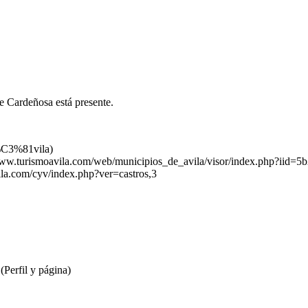
ue Cardeñosa está presente.
%C3%81vila)
www.turismoavila.com/web/municipios_de_avila/visor/index.php?iid=
ila.com/cyv/index.php?ver=castros,3
Perfil y página)