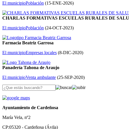
El municipio
Población
(
15-ENE-2026
)
CHARLAS FORMATIVAS ESCUELAS RURALES DE SAL
El municipio
Población
(
24-OCT-2023
)
Farmacia Beatriz Garrosa
El municipio
Empresas locales
(
8-DIC-2020
)
Panadería Tahona de Araujo
El municipio
Venta ambulante
(
25-SEP-2020
)
Ayuntamiento de Cardeñosa
María Vela, nº2
CP:05320 - Cardeñosa (Ávila)